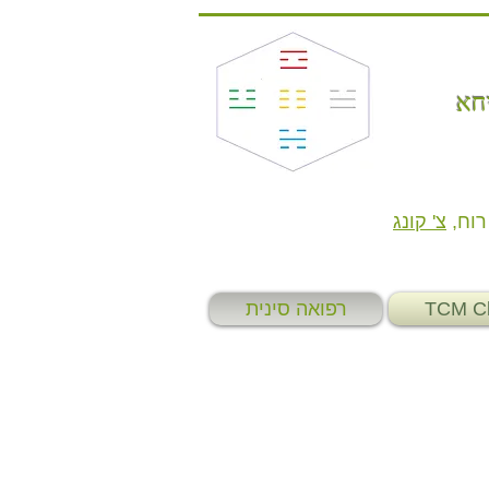
חא
רוח ,
צ' קונג
TCM Cl
רפואה סינית