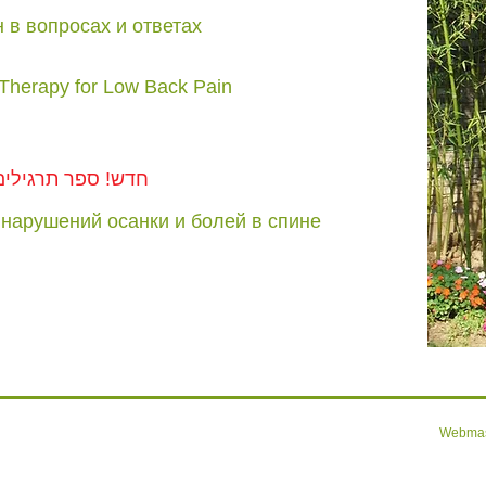
 в вопросах и ответах
herapy for Low Back Pain
חדש! ספר תרגילים 
 нарушений осанки и болей в спине
Webmas