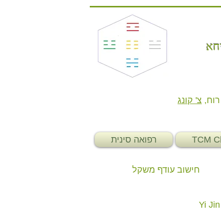
חא
ת רוח
צ' קונג
רפואה סינית
TCM Cl
חישוב עודף משקל
Yi Ji