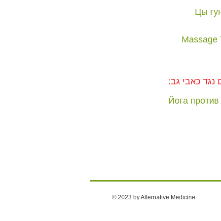
Цы гун
Massage T
:נגד כאבי גב
Йога против
© 2023 by Alternative Medicine