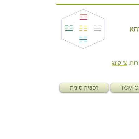
חא
רוח ,
צ' קונג
TCM Cl
רפואה סינית